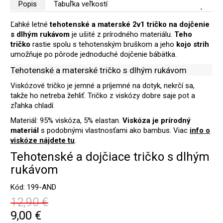
Popis
Tabuľka veľkostí
Ľahké letné
tehotenské a materské 2v1 tričko na dojčenie
s dlhým rukávom
je ušité z prírodného materiálu.
Teho
tričko
rastie spolu s tehotenským bruškom a jeho
kojo strih
umožňuje po pôrode jednoduché dojčenie bábätka.
Tehotenské a materské tričko s dlhým rukávom
Viskózové tričko je jemné a príjemné na dotyk, nekrčí sa,
takže ho netreba žehliť. Tričko z viskózy dobre saje pot a
zľahka chladí.
Materiál: 95% viskóza, 5% elastan.
Viskóza je prírodný
materiál
s podobnými vlastnosťami ako bambus. Viac
info o
viskóze nájdete tu
.
Tehotenské a dojčiace tričko s dlhým
rukávom
Kód: 199-AND
12,90 €
9,00 €