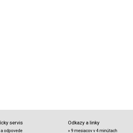
cky servis
Odkazy a linky
 a odpovede
9 mesiacov v 4 minútach